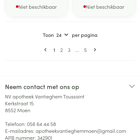
Niet beschikbaar
Niet beschikbaar
Toon
per pagina
Pagina's
U lees momenteel pagina
Pagina
Pagina
Pagina
1
2
3
...
5
Neem contact met ons op
NV apotheek Vantieghem Toussaint
Kerkstraat 15
8552
Moen
Telefoon:
056 64 44 58
E-mailadres:
apotheekvantieghemmoen@
gmail.com
APB nummer:
342901