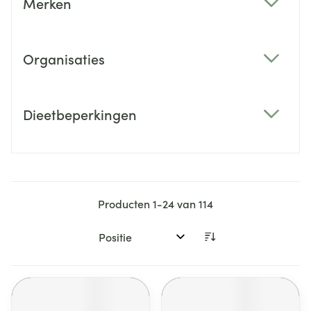
Merken
filter
Organisaties
filter
Dieetbeperkingen
filter
Producten
1
-
24
van
114
Sorteer op: