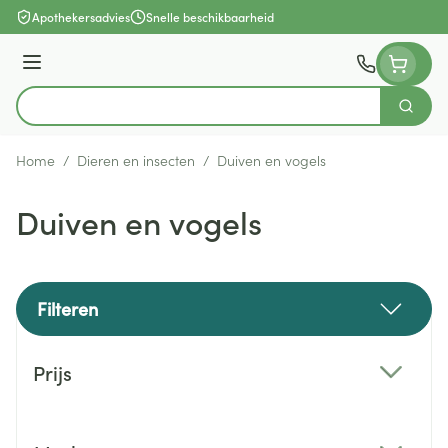
Ga naar de inhoud
Apothekersadvies
Snelle beschikbaarheid
Menu
Zoek
Product, merk, categorie...
Home
/
Dieren en insecten
/
Duiven en vogels
Duiven en vogels
Filteren
Doorgaan naar productlijst
Prijs
filter