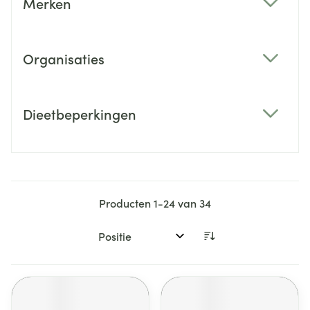
Merken
filter
Organisaties
filter
Dieetbeperkingen
filter
Producten
1
-
24
van
34
Sorteer op: