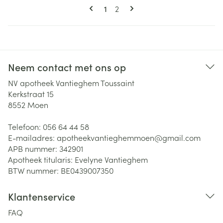
Pagina's
U lees momenteel pagina
Pagina
1
2
Neem contact met ons op
NV apotheek Vantieghem Toussaint
Kerkstraat 15
8552
Moen
Telefoon:
056 64 44 58
E-mailadres:
apotheekvantieghemmoen@
gmail.com
APB nummer:
342901
Apotheek titularis:
Evelyne Vantieghem
BTW nummer:
BE0439007350
Klantenservice
FAQ