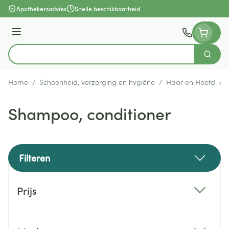
Ga naar de inhoud
Apothekersadvies
Snelle beschikbaarheid
Menu
Zoek
Product, merk, categorie...
Home
/
Schoonheid, verzorging en hygiëne
/
Haar en Hoofd
/
Shampoo, conditioner
Filteren
Doorgaan naar productlijst
Prijs
filter