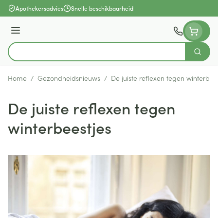
Ga naar de inhoud
Apothekersadvies
Snelle beschikbaarheid
Menu
Zoek
Product, merk, categorie...
Home
/
Gezondheidsnieuws
/
De juiste reflexen tegen winterbee
De juiste reflexen tegen
winterbeestjes