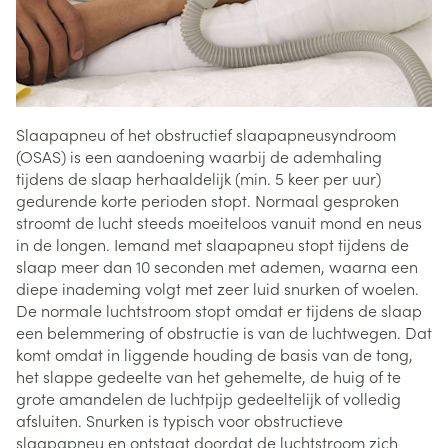
Slaapapneu of het obstructief slaapapneusyndroom
(OSAS) is een aandoening waarbij de ademhaling
tijdens de slaap herhaaldelijk (min. 5 keer per uur)
gedurende korte perioden stopt. Normaal gesproken
stroomt de lucht steeds moeiteloos vanuit mond en neus
in de longen. Iemand met slaapapneu stopt tijdens de
slaap meer dan 10 seconden met ademen, waarna een
diepe inademing volgt met zeer luid snurken of woelen.
De normale luchtstroom stopt omdat er tijdens de slaap
een belemmering of obstructie is van de luchtwegen. Dat
komt omdat in liggende houding de basis van de tong,
het slappe gedeelte van het gehemelte, de huig of te
grote amandelen de luchtpijp gedeeltelijk of volledig
afsluiten. Snurken is typisch voor obstructieve
slaapapneu en ontstaat doordat de luchtstroom zich