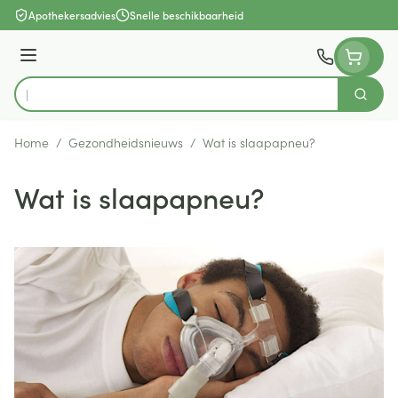
Ga naar de inhoud
Apothekersadvies
Snelle beschikbaarheid
Menu
Zoek
Product, merk, categorie...
Home
/
Gezondheidsnieuws
/
Wat is slaapapneu?
Wat is slaapapneu?