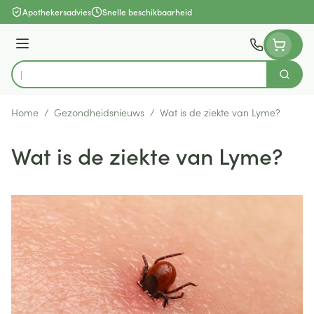
Ga naar de inhoud
Apothekersadvies
Snelle beschikbaarheid
Menu
Zoek
Product, merk, categorie...
Home
/
Gezondheidsnieuws
/
Wat is de ziekte van Lyme?
Wat is de ziekte van Lyme?