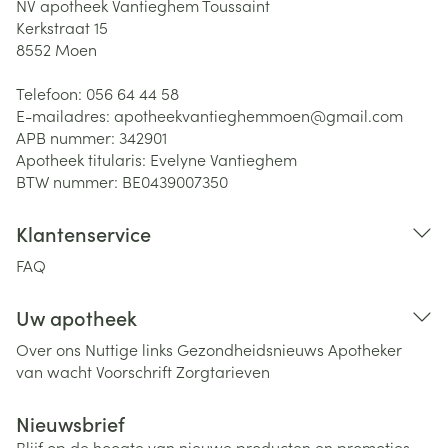
NV apotheek Vantieghem Toussaint
Kerkstraat 15
8552
Moen
Telefoon:
056 64 44 58
E-mailadres:
apotheekvantieghemmoen@
gmail.com
APB nummer:
342901
Apotheek titularis:
Evelyne Vantieghem
BTW nummer:
BE0439007350
Klantenservice
FAQ
Uw apotheek
Over ons
Nuttige links
Gezondheidsnieuws
Apotheker
van wacht
Voorschrift
Zorgtarieven
Nieuwsbrief
Blijf op de hoogte van nieuwe producten en promoties