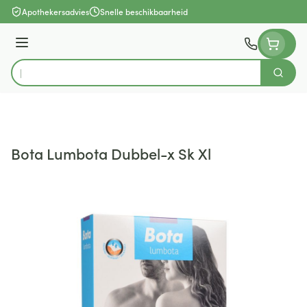
Ga naar de inhoud
Apothekersadvies
Snelle beschikbaarheid
Menu
Zoek
Product, merk, categorie...
Bota Lumbota Dubbel-x Sk Xl