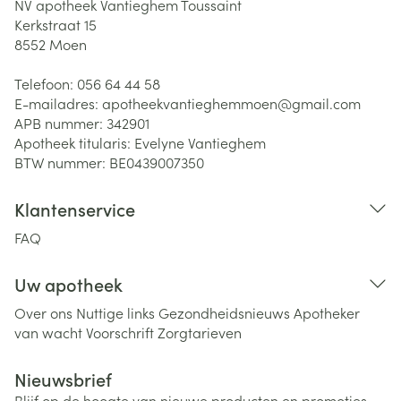
NV apotheek Vantieghem Toussaint
Kerkstraat 15
8552
Moen
Telefoon:
056 64 44 58
E-mailadres:
apotheekvantieghemmoen@
gmail.com
APB nummer:
342901
Apotheek titularis:
Evelyne Vantieghem
BTW nummer:
BE0439007350
Klantenservice
FAQ
Uw apotheek
Over ons
Nuttige links
Gezondheidsnieuws
Apotheker
van wacht
Voorschrift
Zorgtarieven
Nieuwsbrief
Blijf op de hoogte van nieuwe producten en promoties