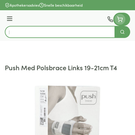
Ga naar de inhoud
Apothekersadvies
Snelle beschikbaarheid
Menu
Zoek
Product, merk, categorie...
Push Med Polsbrace Links 19-21cm T4