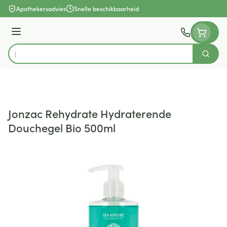
Ga naar de inhoud
Apothekersadvies
Snelle beschikbaarheid
Menu
Zoek
Product, merk, categorie...
Jonzac Rehydrate Hydraterende
Douchegel Bio 500ml