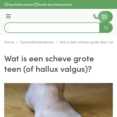
Ga naar de inhoud
Apothekersadvies
Snelle beschikbaarheid
Menu
Zoek
Product, merk, categorie...
Home
/
Gezondheidsnieuws
/
Wat is een scheve grote teen (of h
Wat is een scheve grote
teen (of hallux valgus)?