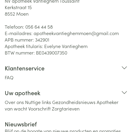
NV apotheek Vantieghem Toussaint
Kerkstraat 15
8552
Moen
Telefoon:
056 64 44 58
E-mailadres:
apotheekvantieghemmoen@
gmail.com
APB nummer:
342901
Apotheek titularis:
Evelyne Vantieghem
BTW nummer:
BE0439007350
Klantenservice
FAQ
Uw apotheek
Over ons
Nuttige links
Gezondheidsnieuws
Apotheker
van wacht
Voorschrift
Zorgtarieven
Nieuwsbrief
Blijf op de hoogte van nieuwe producten en promoties