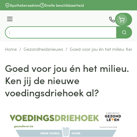
Ga naar de inhoud
Apothekersadvies
Snelle beschikbaarheid
Menu
Zoek
Product, merk, categorie...
Home
/
Gezondheidsnieuws
/
Goed voor jou én het milieu. Ken j
Goed voor jou én het milieu.
Ken jij de nieuwe
voedingsdriehoek al?