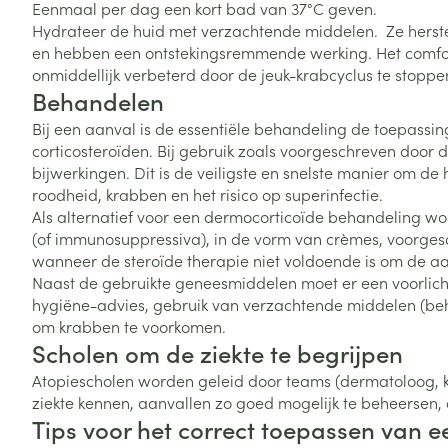
Eenmaal per dag een kort bad van 37°C geven.
Zuurstof
Eelt
Hydrateer de huid met verzachtende middelen. Ze herste
en hebben een ontstekingsremmende werking. Het comfor
Eksteroog - lik
onmiddellijk verbeterd door de jeuk-krabcyclus te stoppe
Ademhalingsste
Toon meer
Behandelen
Bij een aanval is de essentiële behandeling de toepassi
Spieren en gew
corticosteroïden. Bij gebruik zoals voorgeschreven door de
bijwerkingen. Dit is de veiligste en snelste manier om de 
Specifiek voor
roodheid, krabben en het risico op superinfectie.
Naalden en spu
Als alternatief voor een dermocorticoïde behandeling
Lichaamsverzo
(of immunosuppressiva), in de vorm van crèmes, voorgesch
Infecties
Spuiten
Deodorant
wanneer de steroïde therapie niet voldoende is om de a
Oplossing voor 
Naast de gebruikte geneesmiddelen moet er een voorlic
Gezichtsverzor
hygiëne-advies, gebruik van verzachtende middelen (behal
Naalden
Luizen
om krabben te voorkomen.
Naalden voor i
Scholen om de ziekte te begrijpen
pennaalden
Atopiescholen worden geleid door teams (dermatoloog, kin
Diagnostica
Toon meer
ziekte kennen, aanvallen zo goed mogelijk te beheersen, 
Tips voor het correct toepassen van 