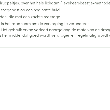
uppeltjes, over het hele lichaam (lieveheersbeestje-methode
ging
Supplementen
Insectenwe
t toegepast op een nog natte huid.
Mondmaskers
middelen
deel die met een zachte massage.
ssen
at is het raadzaam om de verzorging te veranderen.
 -
 Het gebruik ervan varieert naargelang de mate van de droo
id
is het middel dat goed wordt verdragen en regelmatig wordt
d
Zelfbruiner
Scheren