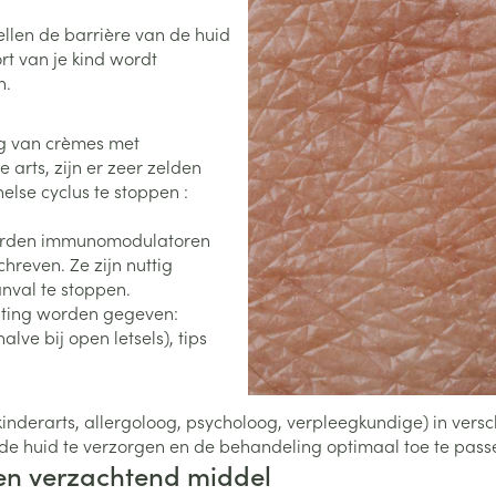
Nagelbijten
Overige diabetes
Zonnebank
Accessoires
producten
llen de barrière van de huid
Nagelversterkend
Voorbereidi
t van je kind wordt
doorn
Naalden voor
Toon meer
Toon meer
n.
lsel
Hormonaal stelsel
Gynaecolog
insulinespuiten
Toon meer
ng van crèmes met
richten
Zenuwstelsel
Slapelooshe
 arts, zijn er zeer zelden
en stress
helse cyclus te stoppen :
 mannen
Make-up
Seksualiteit
hygiene
iten
Sondes, baxters en
Bandages e
 worden immunomodulatoren
rging
Make-up penselen en
catheters
- orthopedi
reven. Ze zijn nuttig
Condooms e
Immuniteit
verbanden
Allergie
gebruiksvoorwerpen
anval te stoppen.
Sondes
Intiem welzi
injectie
Eyeliner - oogpotlood
Buik
hting worden gegeven:
ging
Accessoires voor sondes
ve bij open letsels), tips
Intieme ver
Mascara
Acne
Oor
Arm
Baxters
Massage
nsulinepen -
Oogschaduw
Elleboog
Catheters
Toon meer
Toon meer
derarts, allergoloog, psycholoog, verpleegkundige) in versch
Enkel en voe
Afslanken
Homeopath
de huid te verzorgen en de behandeling optimaal toe te passe
Toon meer
een verzachtend middel