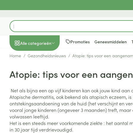
Ga naar de inhoud
Product, merk, categorie...
Promoties
Geneesmiddelen
Alle categorieën
Home
/
Gezondheidsnieuws
/
Atopie: tips voor een aangenam
Promoties
Atopie: tips voor een aange
Schoonheid, verzorging
Haar en Hoofd
Afslanken
Zwangerschap
Geheugen
Aromatherapie
Lenzen en brill
Insecten
Maag darm ste
en hygiëne
Toon submenu voor Schoonheid
Kammen - ont
Maaltijdverva
Zwangerschaps
Verstuiver
Lensproducten
Verzorging ins
Maagzuur
Net als bijna een op vijf kinderen kan ook jouw kind aan a
Dieet, voeding en
Seksualiteit
Beschadigd ha
Eetlustremmer
Borstvoeding
Essentiële oliën
Brillen
Anti insecten
Lever, galblaas
Atopische dermatitis, ook bekend als atopisch eczeem, is
vitamines
hoofdirritatie
pancreas
Toon submenu voor Dieet, voe
ontstekingsaandoening van de huid (het verschijnt en ver
Platte buik
Lichaamsverzo
Complex - com
Teken tang of p
vooral jonge kinderen (ongeveer 3 maanden) treft, maar d
Styling - spray 
Braken
Vetverbranders
Vitamines en 
Zwangerschap en
Zware benen
volwassen leeftijd.
kinderen
Verzorging
Laxeermiddele
Het is een steeds meer voorkomende ziekte : het aantal m
Toon submenu voor Zwangersc
Toon meer
Toon meer
in 30 jaar tijd verdrievoudigd.
Oligo-element
Honden
Toon meer
Toon meer