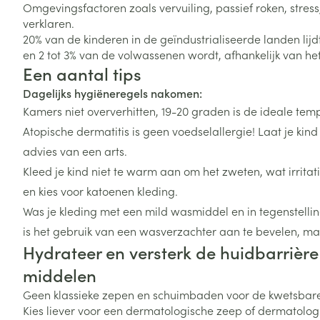
Omgevingsfactoren zoals vervuiling, passief roken, stres
Vitaliteit 50+
verklaren.
Toon submenu voor Vitaliteit 5
20% van de kinderen in de geïndustrialiseerde landen lijd
Thuiszorg
Plantaardige o
Nagels en hoe
Natuur geneeskunde
en 2 tot 3% van de volwassenen wordt, afhankelijk van het
Mond
Huid
Toon submenu voor Natuur ge
Een aantal tips
Batterijen
Droge mond
Ontsmetten en
Thuiszorg en EHBO
Dagelijks hygiëneregels nakomen:
Toebehoren
Spijsvertering
desinfecteren
Toon submenu voor Thuiszorg
Elektrische tan
Kamers niet oververhitten, 19-20 graden is de ideale tem
Steriel materia
Schimmels
Dieren en insecten
Atopische dermatitis is geen voedselallergie! Laat je kin
Interdentaal - f
Toon submenu voor Dieren en 
Vacht, huid of 
Koortsblaasjes 
advies van een arts.
Kunstgebit
Geneesmiddelen
Kleed je kind niet te warm aan om het zweten, wat irritat
Jeuk
Toon meer
Toon submenu voor Geneesmi
en kies voor katoenen kleding.
Was je kleding met een mild wasmiddel en in tegenstelli
is het gebruik van een wasverzachter aan te bevelen, maa
Voeten en ben
Aerosoltherapi
Hydrateer en versterk de huidbarrièr
zuurstof
Zware benen
middelen
Droge voeten, e
Aerosol toestel
kloven
Tabletten
Geen klassieke zepen en schuimbaden voor de kwetsbare h
Kies liever voor een dermatologische zeep of dermatolog
Aerosol access
Blaren
Creme, gel en 