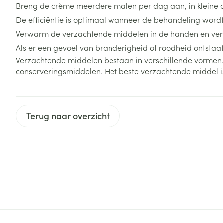
Haar
Breng de crème meerdere malen per dag aan, in kleine dr
Gezichtsverzor
De efficiëntie is optimaal wanneer de behandeling word
Pillendozen en
Verwarm de verzachtende middelen in de handen en ver
accessoires
Pigmentstoorni
Als er een gevoel van branderigheid of roodheid ontsta
Gevoelige huid
Verzachtende middelen bestaan in verschillende vormen.
geïrriteerde hu
conserveringsmiddelen. Het beste verzachtende middel 
Gemengde hui
Doffe huid
Terug naar overzicht
Toon meer
Snurken