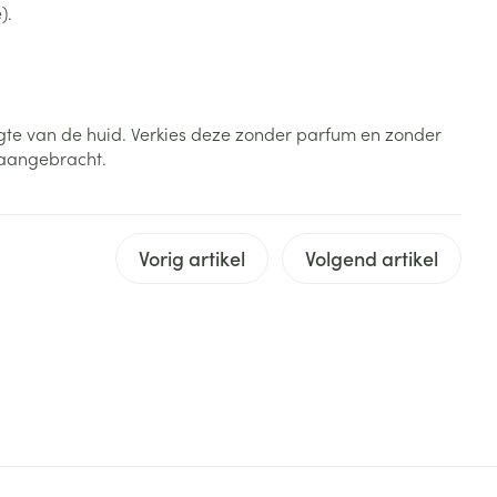
).
rende
Parfums en
geurproducten
gte van de huid. Verkies deze zonder parfum en zonder
 aangebracht.
Vorig artikel
Volgend artikel
CBD