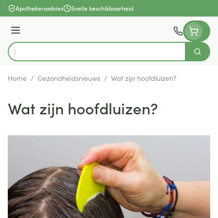
Ga naar de inhoud
Apothekersadvies
Snelle beschikbaarheid
Menu
Zoek
Product, merk, categorie...
Home
/
Gezondheidsnieuws
/
Wat zijn hoofdluizen?
Wat zijn hoofdluizen?