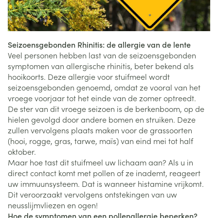
Seizoensgebonden Rhinitis: de allergie van de lente
Veel personen hebben last van de seizoensgebonden
symptomen van allergische rhinitis, beter bekend als
hooikoorts. Deze allergie voor stuifmeel wordt
seizoensgebonden genoemd, omdat ze vooral van het
vroege voorjaar tot het einde van de zomer optreedt.
De ster van dit vroege seizoen is de berkenboom, op de
hielen gevolgd door andere bomen en struiken. Deze
zullen vervolgens plaats maken voor de grassoorten
(hooi, rogge, gras, tarwe, maïs) van eind mei tot half
oktober.
Maar hoe tast dit stuifmeel uw lichaam aan? Als u in
direct contact komt met pollen of ze inademt, reageert
uw immuunsysteem. Dat is wanneer histamine vrijkomt.
Dit veroorzaakt vervolgens ontstekingen van uw
neusslijmvliezen en ogen!
Hoe de symptomen van een pollenallergie beperken?