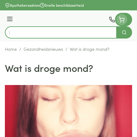
Ga naar de inhoud
Apothekersadvies
Snelle beschikbaarheid
Menu
Zoek
Product, merk, categorie...
Home
/
Gezondheidsnieuws
/
Wat is droge mond?
Wat is droge mond?