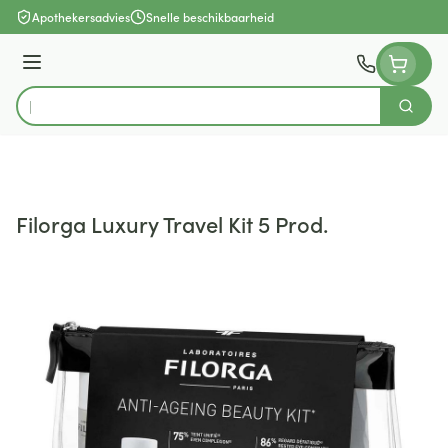
Ga naar de inhoud
Apothekersadvies
Snelle beschikbaarheid
Menu
Zoek
Product, merk, categorie...
Filorga Luxury Travel Kit 5 Prod.