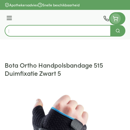
Ga naar de inhoud
Apothekersadvies
Snelle beschikbaarheid
Menu
Zoek
Product, merk, categorie...
Bota Ortho Handpolsbandage 515
Duimfixatie Zwart 5