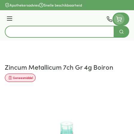
Ga naar de inhoud
Apothekersadvies
Snelle beschikbaarheid
Menu
Zoek
Product, merk, categorie...
Zincum Metallicum 7ch Gr 4g Boiron
Geneesmiddel