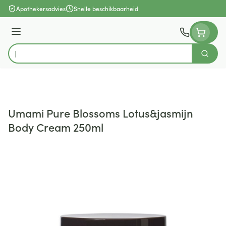
Ga naar de inhoud
Apothekersadvies
Snelle beschikbaarheid
Menu
Zoek
Product, merk, categorie...
Umami Pure Blossoms Lotus&jasmijn
Body Cream 250ml