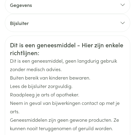
3 omhulde tabletten /dag
Gegevens
Vóór de maaltijd
CNK
0131375
Bijsluiter
Nederlands
Eurogenerics (EG) Generics &
Duits
Frans
Organisaties
Consumer
Veiligheidsinformatie
Dit is een geneesmiddel - Hier zijn enkele
richtlijnen:
Merken
Eurogenerics (EG)
Dit is een geneesmiddel, geen langdurig gebruik
zonder medisch advies.
Breedte
20 mm
Buiten bereik van kinderen bewaren.
Lees de bijsluiter zorgvuldig.
Lengte
115 mm
Raadpleeg je arts of apotheker.
Neem in geval van bijwerkingen contact op met je
Diepte
20 mm
arts.
Geneesmiddelen zijn geen gewone producten. Ze
Hoeveelheid
60
kunnen nooit teruggenomen of geruild worden.
Verpakking