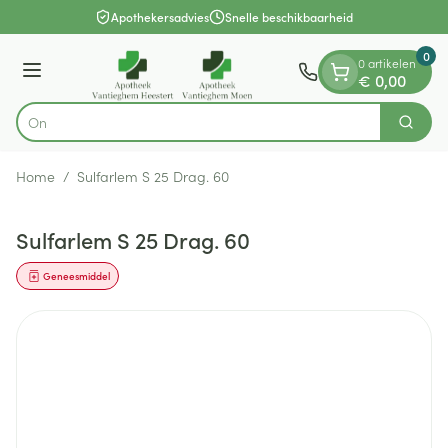
Dia 1 van 1
Ga naar de inhoud
Apothekersadvies
Snelle beschikbaarheid
0
0 artikelen
Menu
€ 0,00
Zoek
Product, merk, categorie...
Home
/
Sulfarlem S 25 Drag. 60
Sulfarlem S 25 Drag. 60
Geneesmiddel