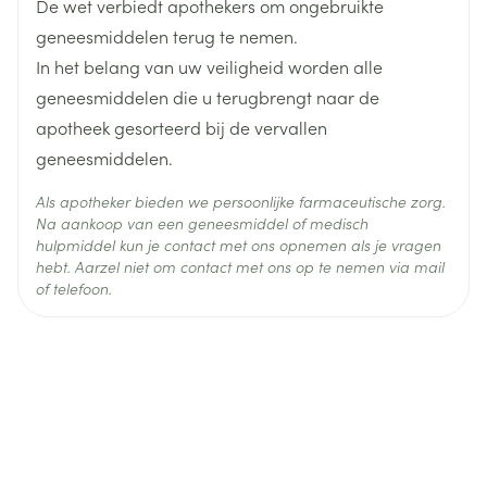
De wet verbiedt apothekers om ongebruikte
Actieve
geneesmiddelen terug te nemen.
anetholtrithion
Ingrediënten
In het belang van uw veiligheid worden alle
geneesmiddelen die u terugbrengt naar de
Behoud
Kamertemperatuur (15°C - 25°C)
apotheek gesorteerd bij de vervallen
geneesmiddelen.
Als apotheker bieden we persoonlijke farmaceutische zorg.
Na aankoop van een geneesmiddel of medisch
hulpmiddel kun je contact met ons opnemen als je vragen
hebt. Aarzel niet om contact met ons op te nemen via mail
of telefoon.