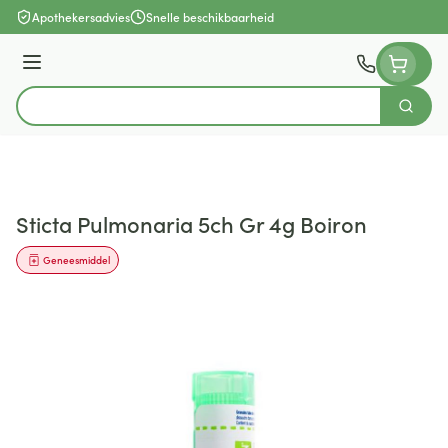
Ga naar de inhoud
Apothekersadvies
Snelle beschikbaarheid
Menu
Zoek
Product, merk, categorie...
Sticta Pulmonaria 5ch Gr 4g Boiron
Geneesmiddel