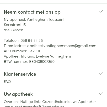
Neem contact met ons op
NV apotheek Vantieghem Toussaint
Kerkstraat 15
8552
Moen
Telefoon:
056 64 44 58
E-mailadres:
apotheekvantieghemmoen@
gmail.com
APB nummer:
342901
Apotheek titularis:
Evelyne Vantieghem
BTW nummer:
BE0439007350
Klantenservice
FAQ
Uw apotheek
Over ons
Nuttige links
Gezondheidsnieuws
Apotheker
van wacht
Voorschrift
Zorgtarieven