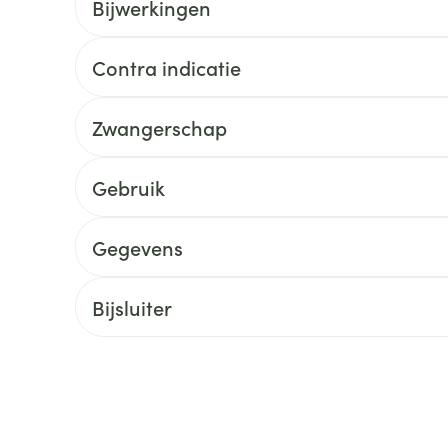
Bijwerkingen
ging
Supplementen
Insectenwe
Mondmaskers
middelen
Contra indicatie
ssen
 -
Zwangerschap
id
d
Gebruik
Gegevens
Bijsluiter
Zelfbruiner
Scheren