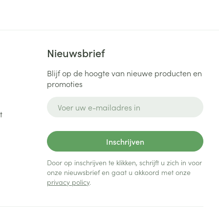
Bed
ng zon
Doorliggen - decubitis
Toon meer
ie
Urinewegen
Nieuwsbrief
id, spanning
Stoppen met roken
Blijf op de hoogte van nieuwe producten en
promoties
 en intieme
Gezichtsreiniging -
ontschminken
n Orthopedie
Instrumenten
E-mail adres
sche
t
n anticonceptie
Reinigingsmelk, - crème, -
Anti tumor middelen
olie en gel
jn
Inschrijven
Tonic - lotion
zorging
Anesthesie
Micellair water
Door op inschrijven te klikken, schrijft u zich in voor
onze nieuwsbrief en gaat u akkoord met onze
Specifiek voor de ogen
privacy policy
.
t
ie
Diverse geneesmiddelen
Toon meer