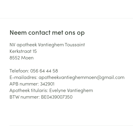
Zuurstof
Eelt
Eksteroog - lik
Ademhalingsste
Toon meer
Neem contact met ons op
Spieren en gew
NV apotheek Vantieghem Toussaint
Kerkstraat 15
Specifiek voor
8552
Moen
Naalden en spu
Lichaamsverzo
Telefoon:
056 64 44 58
Infecties
Spuiten
Deodorant
E-mailadres:
apotheekvantieghemmoen@
gmail.com
Oplossing voor 
APB nummer:
342901
Gezichtsverzor
Apotheek titularis:
Evelyne Vantieghem
Naalden
Luizen
BTW nummer:
BE0439007350
Naalden voor i
pennaalden
Diagnostica
Toon meer