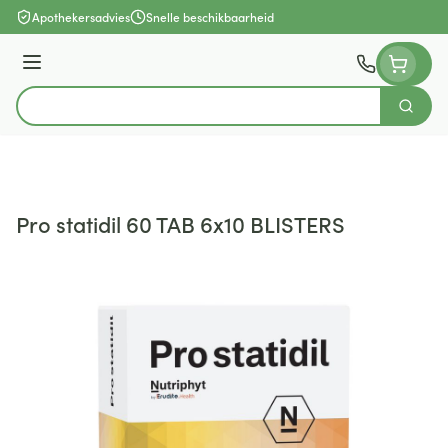
Ga naar de inhoud
Apothekersadvies
Snelle beschikbaarheid
Menu
Zoek
Product, merk, categorie...
Pro statidil 60 TAB 6x10 BLISTERS