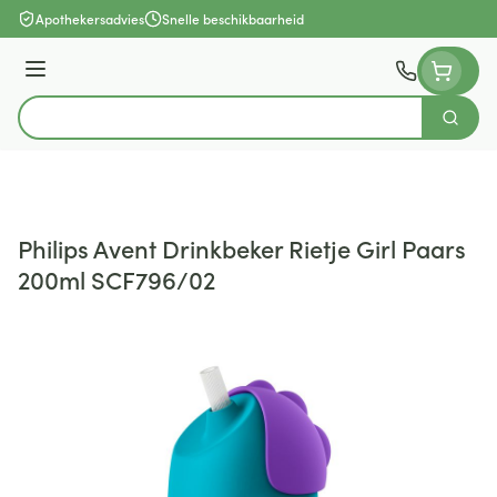
Ga naar de inhoud
Apothekersadvies
Snelle beschikbaarheid
Menu
Zoek
Product, merk, categorie...
Philips Avent Drinkbeker Rietje Girl Paars
200ml SCF796/02