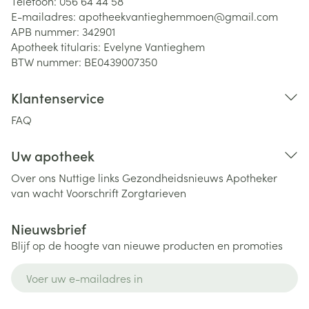
Telefoon:
056 64 44 58
E-mailadres:
apotheekvantieghemmoen@
gmail.com
APB nummer:
342901
Apotheek titularis:
Evelyne Vantieghem
BTW nummer:
BE0439007350
Klantenservice
FAQ
Uw apotheek
Over ons
Nuttige links
Gezondheidsnieuws
Apotheker
van wacht
Voorschrift
Zorgtarieven
Nieuwsbrief
Blijf op de hoogte van nieuwe producten en promoties
E-mail adres