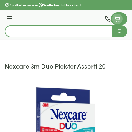
Ga naar de inhoud
Apothekersadvies
Snelle beschikbaarheid
Menu
Zoek
Product, merk, categorie...
Nexcare 3m Duo Pleister Assorti 20