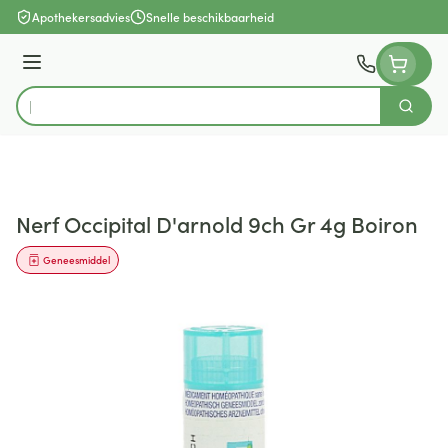
Ga naar de inhoud
Apothekersadvies
Snelle beschikbaarheid
Menu
Zoek
Product, merk, categorie...
Nerf Occipital D'arnold 9ch Gr 4g Boiron
Geneesmiddel