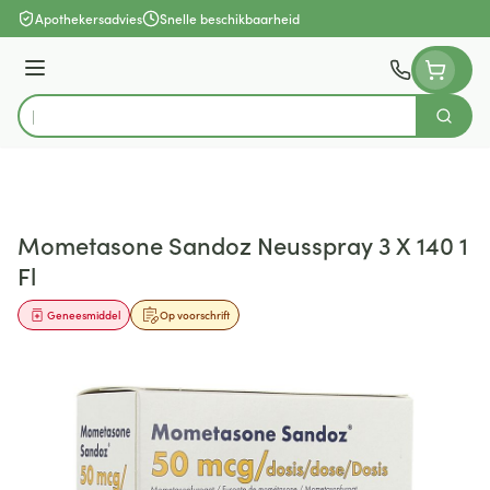
Ga naar de inhoud
Apothekersadvies
Snelle beschikbaarheid
Menu
Zoek
Product, merk, categorie...
Mometasone Sandoz Neusspray 3 X 140 1
Fl
Geneesmiddel
Op voorschrift