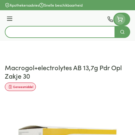
Ga naar de inhoud
Apothekersadvies
Snelle beschikbaarheid
Menu
Zoek
Product, merk, categorie...
Macrogol+electrolytes AB 13,7g Pdr Opl
Zakje 30
Geneesmiddel