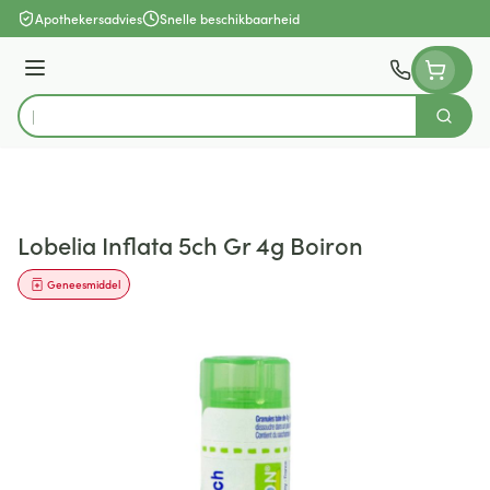
Ga naar de inhoud
Apothekersadvies
Snelle beschikbaarheid
Menu
Zoek
Product, merk, categorie...
Lobelia Inflata 5ch Gr 4g Boiron
Geneesmiddel