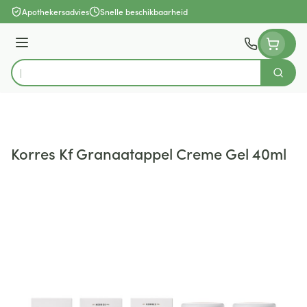
Ga naar de inhoud
Apothekersadvies
Snelle beschikbaarheid
Menu
Zoek
Product, merk, categorie...
Korres Kf Granaatappel Creme Gel 40ml