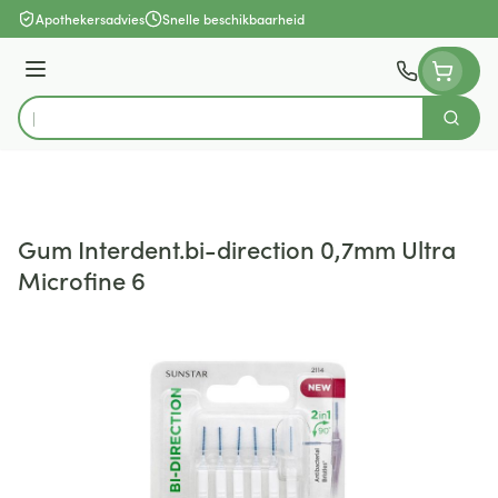
Ga naar de inhoud
Apothekersadvies
Snelle beschikbaarheid
Menu
Zoek
Product, merk, categorie...
Gum Interdent.bi-direction 0,7mm Ultra
Microfine 6