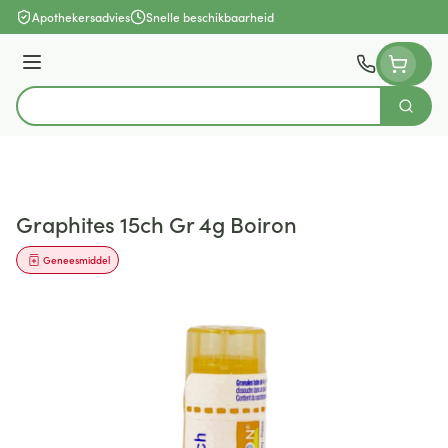
Ga naar de inhoud
Apothekersadvies
Snelle beschikbaarheid
Menu
Zoek
Product, merk, categorie...
Graphites 15ch Gr 4g Boiron
Geneesmiddel