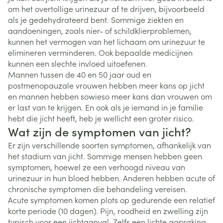
om het overtollige urinezuur af te drijven, bijvoorbeeld
als je gedehydrateerd bent. Sommige ziekten en
aandoeningen, zoals nier- of schildklierproblemen,
kunnen het vermogen van het lichaam om urinezuur te
elimineren verminderen. Ook bepaalde medicijnen
kunnen een slechte invloed uitoefenen.
Mannen tussen de 40 en 50 jaar oud en
postmenopauzale vrouwen hebben meer kans op jicht
en mannen hebben sowieso meer kans dan vrouwen om
er last van te krijgen. En ook als je iemand in je familie
hebt die jicht heeft, heb je wellicht een groter risico.
Wat zijn de symptomen van jicht?
Er zijn verschillende soorten symptomen, afhankelijk van
het stadium van jicht. Sommige mensen hebben geen
symptomen, hoewel ze een verhoogd niveau van
urinezuur in hun bloed hebben. Anderen hebben acute of
chronische symptomen die behandeling vereisen.
Acute symptomen komen plots op gedurende een relatief
korte periode (10 dagen). Pijn, roodheid en zwelling zijn
typisch voor een jichtaanval. Zelfs een lichte aanraking