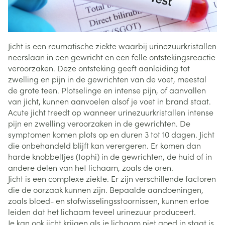
Jicht is een reumatische ziekte waarbij urinezuurkristallen
neerslaan in een gewricht en een felle ontstekingsreactie
veroorzaken. Deze ontsteking geeft aanleiding tot
zwelling en pijn in de gewrichten van de voet, meestal
de grote teen. Plotselinge en intense pijn, of aanvallen
van jicht, kunnen aanvoelen alsof je voet in brand staat.
Acute jicht treedt op wanneer urinezuurkristallen intense
pijn en zwelling veroorzaken in de gewrichten. De
symptomen komen plots op en duren 3 tot 10 dagen. Jicht
die onbehandeld blijft kan verergeren. Er komen dan
harde knobbeltjes (tophi) in de gewrichten, de huid of in
andere delen van het lichaam, zoals de oren.
Jicht is een complexe ziekte. Er zijn verschillende factoren
die de oorzaak kunnen zijn. Bepaalde aandoeningen,
zoals bloed- en stofwisselingsstoornissen, kunnen ertoe
leiden dat het lichaam teveel urinezuur produceert.
Je kan ook jicht krijgen als je lichaam niet goed in staat is