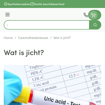
Ga naar de inhoud
Apothekersadvies
Snelle beschikbaarheid
Menu
Zoek
Product, merk, categorie...
Home
/
Gezondheidsnieuws
/
Wat is jicht?
Wat is jicht?