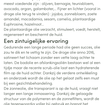
meest voedende zijn : olijven, bernagie, teunisbloem,
avocado, argan, galamboter,… Fijner en lichter (vooral in
droge olie terug te vinden) : jojoba, zonnebloem, zoete
amandel, macadamia, sesam, camelia, plantaardige
Euphrosine, hazelnoot…
De plantaardige olie verzacht, stimuleert, voedt, herstelt,
regenereert en beschermt de huid.
Een zintuigelijke ervaring
Gedurende een lange periode had olie geen succes, olie
zou te dik en te vettig te zijn. De droge olie anno 2016,
satineert het lichaam zonder een vette laag achter te
laten. De badolie en afslankingsoliën bestaan wel al een
tijdje maar de recente scrub-olie laat een hydraterende
film op de huid achter. Dankzij de verdere ontwikkeling
en onderzoek wordt de olie op het gelaat zelfs een must
bij een gezichtsbehandeling.
De zonneolie, die transparant is op de huid, vraagt niet
langer een lange inmassering. Dankzij de gelaagde
structuur van de polymeren en de zonnefilters, wordt de
olie tegenwoordig voller bij gebruik en brengt het