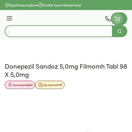
Ga naar de inhoud
Apothekersadvies
Snelle beschikbaarheid
Menu
Zoek
Product, merk, categorie...
Donepezil Sandoz 5,0mg Filmomh Tabl 98
X 5,0mg
Geneesmiddel
Op voorschrift