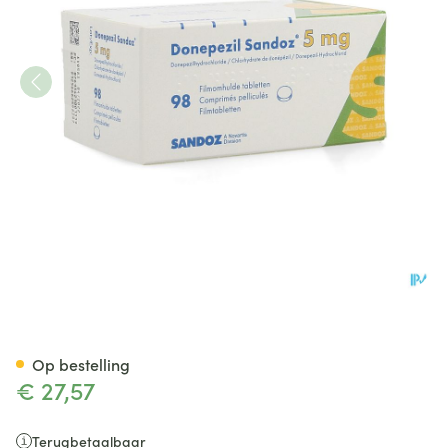
Donepezil Sandoz 5,0mg Film
Op bestelling
€ 27,57
Terugbetaalbaar