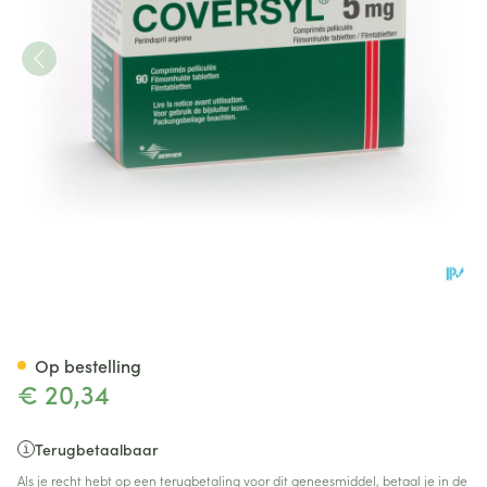
Coversyl Comp 90 X 5mg
Op bestelling
€ 20,34
Terugbetaalbaar
Als je recht hebt op een terugbetaling voor dit geneesmiddel, betaal je in de