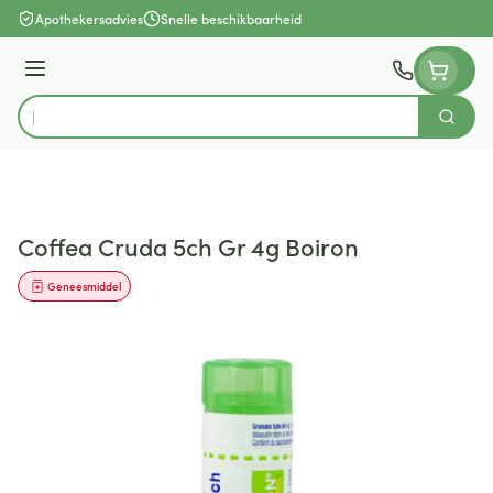
Ga naar de inhoud
Apothekersadvies
Snelle beschikbaarheid
Menu
Zoek
Product, merk, categorie...
Coffea Cruda 5ch Gr 4g Boiron
Geneesmiddel