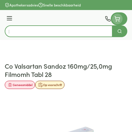
Ga naar de inhoud
Apothekersadvies
Snelle beschikbaarheid
Menu
Zoek
Product, merk, categorie...
Co Valsartan Sandoz 160mg/25,0mg
Filmomh Tabl 28
Geneesmiddel
Op voorschrift