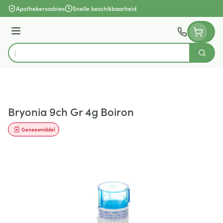
Ga naar de inhoud
Apothekersadvies
Snelle beschikbaarheid
Menu
Zoek
Product, merk, categorie...
Bryonia 9ch Gr 4g Boiron
Geneesmiddel