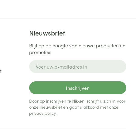
Bed
ng zon
Doorliggen - decubitis
Toon meer
ie
Urinewegen
Nieuwsbrief
id, spanning
Stoppen met roken
Blijf op de hoogte van nieuwe producten en
promoties
 en intieme
Gezichtsreiniging -
ontschminken
n Orthopedie
Instrumenten
E-mail adres
sche
t
n anticonceptie
Reinigingsmelk, - crème, -
Anti tumor middelen
olie en gel
jn
Inschrijven
Tonic - lotion
zorging
Anesthesie
Micellair water
Door op inschrijven te klikken, schrijft u zich in voor
onze nieuwsbrief en gaat u akkoord met onze
Specifiek voor de ogen
privacy policy
.
t
ie
Diverse geneesmiddelen
Toon meer