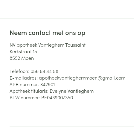
Zuurstof
Eelt
Eksteroog - lik
Ademhalingsste
Toon meer
Neem contact met ons op
Spieren en gew
NV apotheek Vantieghem Toussaint
Kerkstraat 15
Specifiek voor
8552
Moen
Naalden en spu
Lichaamsverzo
Telefoon:
056 64 44 58
Infecties
Spuiten
Deodorant
E-mailadres:
apotheekvantieghemmoen@
gmail.com
Oplossing voor 
APB nummer:
342901
Gezichtsverzor
Apotheek titularis:
Evelyne Vantieghem
Naalden
Luizen
BTW nummer:
BE0439007350
Naalden voor i
pennaalden
Diagnostica
Toon meer