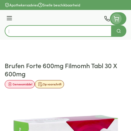
Ga naar de inhoud
Apothekersadvies
Snelle beschikbaarheid
Menu
Zoek
Product, merk, categorie...
Brufen Forte 600mg Filmomh Tabl 30 X
600mg
Geneesmiddel
Op voorschrift