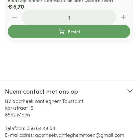
Bota Dop Rubber Gaanstok Plooibaar Quattro Zwart
€ 5,70
Aantal
Bestel
Neem contact met ons op
NV apotheek Vantieghem Toussaint
Kerkstraat 15
8552
Moen
Telefoon:
056 64 44 58
E-mailadres:
apotheekvantieghemmoen@
gmail.com