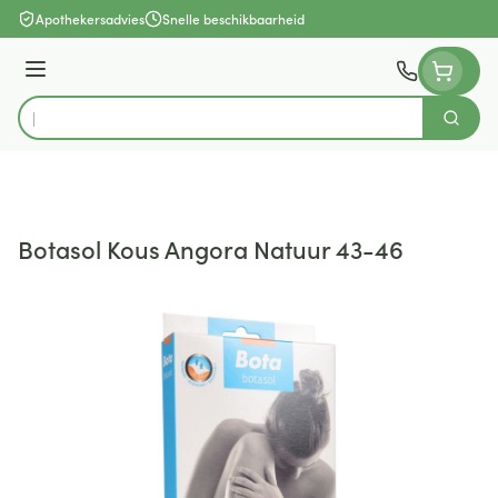
Ga naar de inhoud
Apothekersadvies
Snelle beschikbaarheid
Menu
Zoek
Product, merk, categorie...
Botasol Kous Angora Natuur 43-46