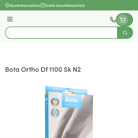
Ga naar de inhoud
Apothekersadvies
Snelle beschikbaarheid
Menu
Zoek
Product, merk, categorie...
Bota Ortho Df 1100 Sk N2