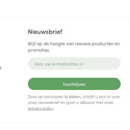
Bed
ng zon
Doorliggen - decubitis
Toon meer
ie
Urinewegen
Nieuwsbrief
id, spanning
Stoppen met roken
Blijf op de hoogte van nieuwe producten en
promoties
 en intieme
Gezichtsreiniging -
ontschminken
n Orthopedie
Instrumenten
E-mail adres
sche
t
n anticonceptie
Reinigingsmelk, - crème, -
Anti tumor middelen
olie en gel
jn
Inschrijven
Tonic - lotion
zorging
Anesthesie
Micellair water
Door op inschrijven te klikken, schrijft u zich in voor
onze nieuwsbrief en gaat u akkoord met onze
Specifiek voor de ogen
privacy policy
.
t
ie
Diverse geneesmiddelen
Toon meer