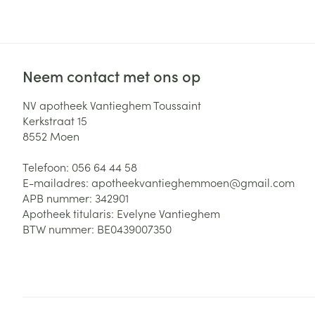
Zuurstof
Eelt
Eksteroog - lik
Ademhalingsste
Toon meer
Neem contact met ons op
Spieren en gew
NV apotheek Vantieghem Toussaint
Kerkstraat 15
Specifiek voor
8552
Moen
Naalden en spu
Lichaamsverzo
Telefoon:
056 64 44 58
Infecties
Spuiten
Deodorant
E-mailadres:
apotheekvantieghemmoen@
gmail.com
Oplossing voor 
APB nummer:
342901
Gezichtsverzor
Apotheek titularis:
Evelyne Vantieghem
Naalden
Luizen
BTW nummer:
BE0439007350
Naalden voor i
pennaalden
Diagnostica
Toon meer