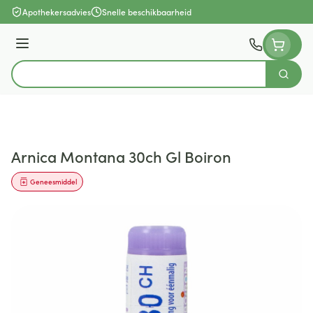
Ga naar de inhoud
Apothekersadvies
Snelle beschikbaarheid
Menu
Zoek
Product, merk, categorie...
Arnica Montana 30ch Gl Boiron
Geneesmiddel