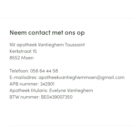
Zuurstof
Eelt
Eksteroog - lik
Ademhalingsste
Toon meer
Neem contact met ons op
Spieren en gew
NV apotheek Vantieghem Toussaint
Kerkstraat 15
Specifiek voor
8552
Moen
Naalden en spu
Lichaamsverzo
Telefoon:
056 64 44 58
Infecties
Spuiten
Deodorant
E-mailadres:
apotheekvantieghemmoen@
gmail.com
Oplossing voor 
APB nummer:
342901
Gezichtsverzor
Apotheek titularis:
Evelyne Vantieghem
Naalden
Luizen
BTW nummer:
BE0439007350
Naalden voor i
pennaalden
Diagnostica
Toon meer