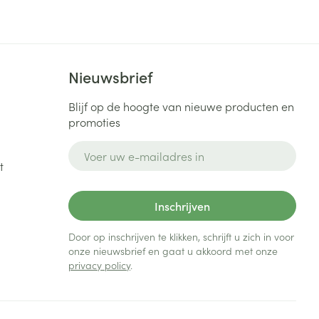
Bed
ng zon
Doorliggen - decubitis
Toon meer
ie
Urinewegen
Nieuwsbrief
id, spanning
Stoppen met roken
Blijf op de hoogte van nieuwe producten en
promoties
 en intieme
Gezichtsreiniging -
ontschminken
n Orthopedie
Instrumenten
E-mail adres
sche
t
n anticonceptie
Reinigingsmelk, - crème, -
Anti tumor middelen
olie en gel
jn
Inschrijven
Tonic - lotion
zorging
Anesthesie
Micellair water
Door op inschrijven te klikken, schrijft u zich in voor
onze nieuwsbrief en gaat u akkoord met onze
Specifiek voor de ogen
privacy policy
.
t
ie
Diverse geneesmiddelen
Toon meer