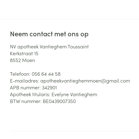
Zuurstof
Eelt
Eksteroog - lik
Ademhalingsste
Toon meer
Neem contact met ons op
Spieren en gew
NV apotheek Vantieghem Toussaint
Kerkstraat 15
Specifiek voor
8552
Moen
Naalden en spu
Lichaamsverzo
Telefoon:
056 64 44 58
Infecties
Spuiten
Deodorant
E-mailadres:
apotheekvantieghemmoen@
gmail.com
Oplossing voor 
APB nummer:
342901
Gezichtsverzor
Apotheek titularis:
Evelyne Vantieghem
Naalden
Luizen
BTW nummer:
BE0439007350
Naalden voor i
pennaalden
Diagnostica
Toon meer