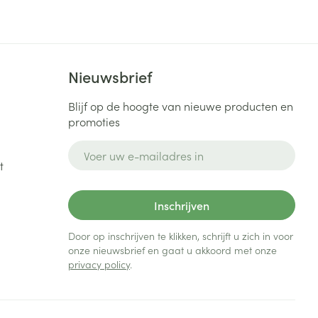
Bed
ng zon
Doorliggen - decubitis
Toon meer
ie
Urinewegen
Nieuwsbrief
id, spanning
Stoppen met roken
Blijf op de hoogte van nieuwe producten en
promoties
 en intieme
Gezichtsreiniging -
ontschminken
n Orthopedie
Instrumenten
E-mail adres
sche
t
n anticonceptie
Reinigingsmelk, - crème, -
Anti tumor middelen
olie en gel
jn
Inschrijven
Tonic - lotion
zorging
Anesthesie
Micellair water
Door op inschrijven te klikken, schrijft u zich in voor
onze nieuwsbrief en gaat u akkoord met onze
Specifiek voor de ogen
privacy policy
.
t
ie
Diverse geneesmiddelen
Toon meer