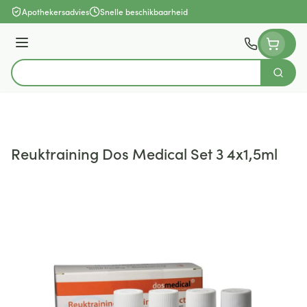
Ga naar de inhoud
Apothekersadvies
Snelle beschikbaarheid
Menu
Zoek
Product, merk, categorie...
Reuktraining Dos Medical Set 3 4x1,5ml